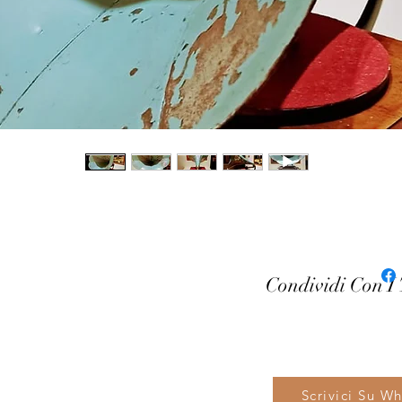
Condividi Con I
Scrivici Su W