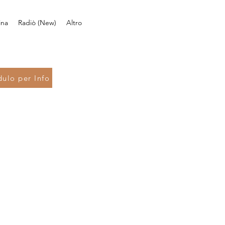
ina
Radiò (New)
Altro
ulo per Info