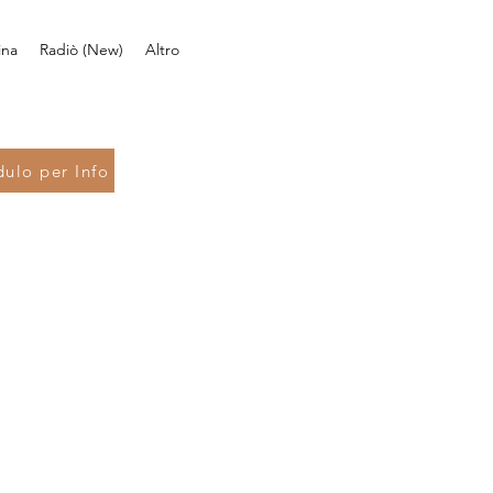
ina
Radiò (New)
Altro
ulo per Info