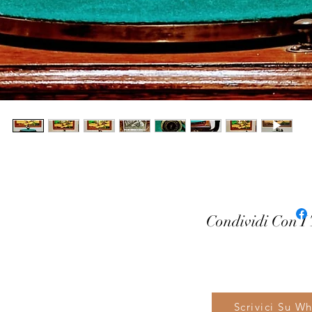
Condividi Con I
Scrivici Su W